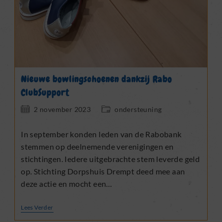
Nieuwe bowlingschoenen dankzij Rabo
ClubSupport
Bericht
Berichtcategorie:
2 november 2023
ondersteuning
gepubliceerd
op:
In september konden leden van de Rabobank
stemmen op deelnemende verenigingen en
stichtingen. Iedere uitgebrachte stem leverde geld
op. Stichting Dorpshuis Drempt deed mee aan
deze actie en mocht een…
Nieuwe
Lees Verder
Bowlingschoenen