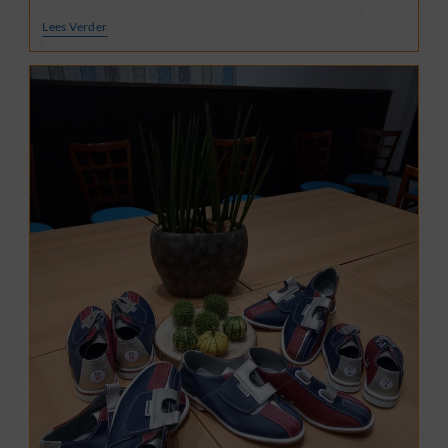
Word
Lees Verder
Ook
Vriend
Van
Dorpshuis
Drempt