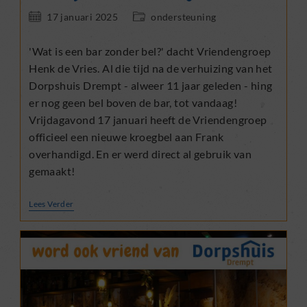
Bericht
Berichtcategorie:
17 januari 2025
ondersteuning
gepubliceerd
op:
'Wat is een bar zonder bel?' dacht Vriendengroep
Henk de Vries. Al die tijd na de verhuizing van het
Dorpshuis Drempt - alweer 11 jaar geleden - hing
er nog geen bel boven de bar, tot vandaag!
Vrijdagavond 17 januari heeft de Vriendengroep
officieel een nieuwe kroegbel aan Frank
overhandigd. En er werd direct al gebruik van
gemaakt!
Een
Lees Verder
Rondje
Voor
De
Hele
Kroeg