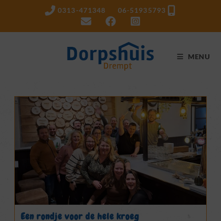
Ga
0313-471348 06-51935793
naar
inhoud
MENU
Een rondje voor de hele kroeg