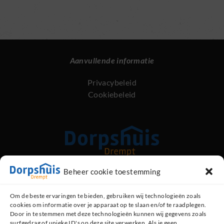
Dankzij
Rabo
ClubSupport
Aanvullende informatie
Privacybeleid
Cookiebeleid
Beheer cookie toestemming
Kerkstraat 89, 6996 AG Drempt
Om de beste ervaringen te bieden, gebruiken wij technologieën zoals
cookies om informatie over je apparaat op te slaan en/of te raadplegen.
Contact opnemen
Door in te stemmen met deze technologieën kunnen wij gegevens zoals
surfgedrag of unieke ID's op deze site verwerken. Als je geen