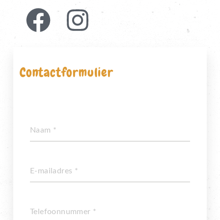
Contactformulier
Klik om marketing cookies te accepteren en
deze inhoud in te schakelen
Naam
*
E-mailadres
*
Telefoonnummer
*