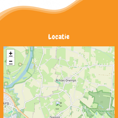
Locatie
+
−