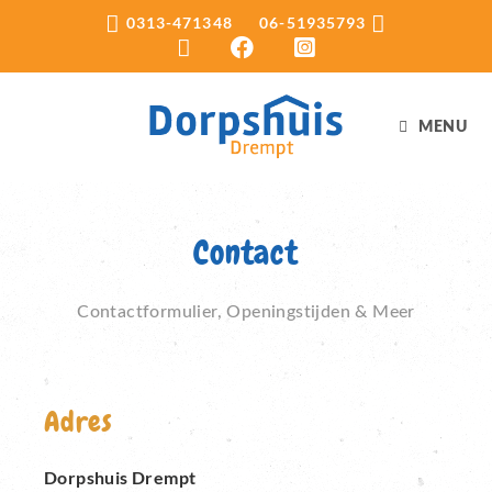
Ga
0313-471348 06-51935793
naar
inhoud
MENU
Contact
Contactformulier, Openingstijden & Meer
Adres
Dorpshuis Drempt