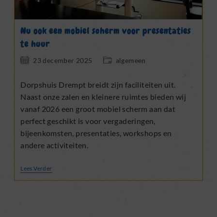
Nu ook een mobiel scherm voor presentaties
te huur
Bericht
Berichtcategorie:
23 december 2025
algemeen
gepubliceerd
op:
Dorpshuis Drempt breidt zijn faciliteiten uit.
Naast onze zalen en kleinere ruimtes bieden wij
vanaf 2026 een groot mobiel scherm aan dat
perfect geschikt is voor vergaderingen,
bijeenkomsten, presentaties, workshops en
andere activiteiten.
Nu
Lees Verder
Ook
Een
Mobiel
Scherm
Voor
Presentaties