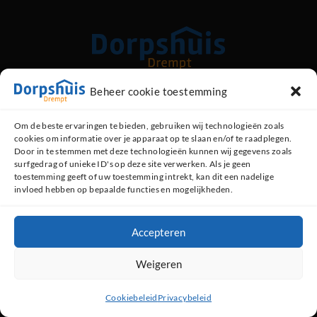
Beheer cookie toestemming
Kerkstraat 89, 6996 AG Drempt
Om de beste ervaringen te bieden, gebruiken wij technologieën zoals
cookies om informatie over je apparaat op te slaan en/of te raadplegen.
Contact opnemen
Door in te stemmen met deze technologieën kunnen wij gegevens zoals
surfgedrag of unieke ID's op deze site verwerken. Als je geen
0313 - 47 13 48 (dorpshuis)
toestemming geeft of uw toestemming intrekt, kan dit een nadelige
invloed hebben op bepaalde functies en mogelijkheden.
06 - 519 35 793 (beheerder)
Contactformulier
WhatsApp
Accepteren
Weigeren
Copyright 2026 -
Dorpshuis Drempt
- website door
Maalderink media
Cookiebeleid
Privacybeleid
★★★