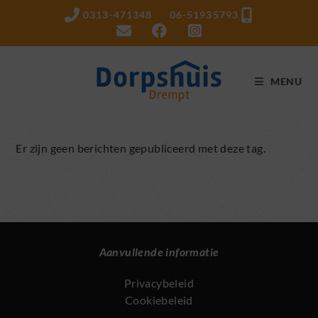
Ga
0313-471348 06-51935793
naar
inhoud
MENU
Er zijn geen berichten gepubliceerd met deze tag.
Aanvullende informatie
Privacybeleid
Cookiebeleid