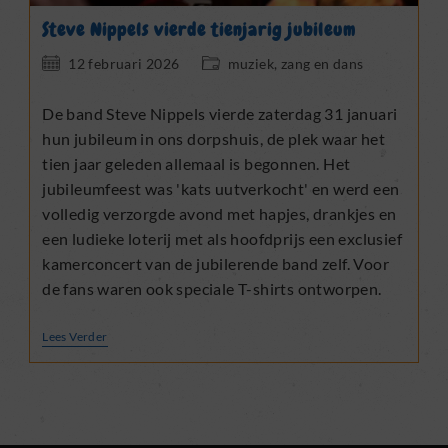
Steve Nippels vierde tienjarig jubileum
Bericht
Berichtcategorie:
12 februari 2026
muziek, zang en dans
gepubliceerd
op:
De band Steve Nippels vierde zaterdag 31 januari
hun jubileum in ons dorpshuis, de plek waar het
tien jaar geleden allemaal is begonnen. Het
jubileumfeest was 'kats uutverkocht' en werd een
volledig verzorgde avond met hapjes, drankjes en
een ludieke loterij met als hoofdprijs een exclusief
kamerconcert van de jubilerende band zelf. Voor
de fans waren ook speciale T-shirts ontworpen.
Steve
Lees Verder
Nippels
Vierde
Tienjarig
Jubileum