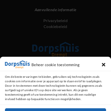
Aanvullende informatie
Privacybeleid
Cookiebeleid
Beheer cookie toestemming
Kerkstraat 89, 6996 AG Drempt
Om de beste ervaringen te bieden, gebruiken wij technologieën zoals
cookies om informatie over je apparaat op te slaan en/of te raadplegen.
Contact opnemen
Door in te stemmen met deze technologieën kunnen wij gegevens zoals
surfgedrag of unieke ID's op deze site verwerken. Als je geen
0313 - 47 13 48 (dorpshuis)
toestemming geeft of uw toestemming intrekt, kan dit een nadelige
invloed hebben op bepaalde functies en mogelijkheden.
06 - 519 35 793 (beheerder)
Contactformulier