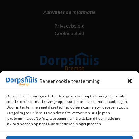
Aanvullende informatie
Privacybeleid
Cookiebeleid
Beheer cookie toestemming
Kerkstraat 89, 6996 AG Drempt
Om de beste ervaringen te bieden, gebruiken wij technologieën zoals
cookies om informatie over je apparaat op te slaan en/of te raadplegen.
Contact opnemen
Door in te stemmen met deze technologieën kunnen wij gegevens zoals
surfgedrag of unieke ID's op deze site verwerken. Als je geen
0313 - 47 13 48 (dorpshuis)
toestemming geeft of uw toestemming intrekt, kan dit een nadelige
invloed hebben op bepaalde functies en mogelijkheden.
06 - 519 35 793 (beheerder)
Contactformulier