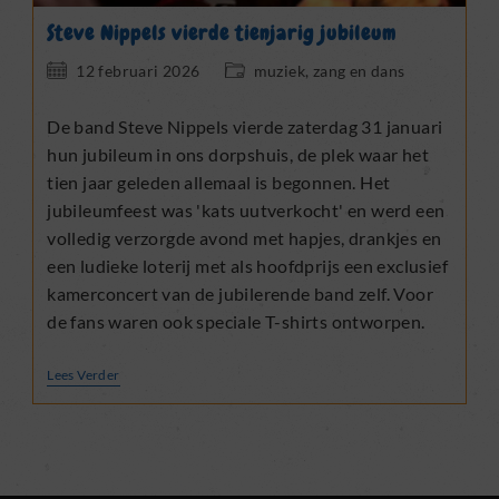
Steve Nippels vierde tienjarig jubileum
Bericht
Berichtcategorie:
12 februari 2026
muziek, zang en dans
gepubliceerd
op:
De band Steve Nippels vierde zaterdag 31 januari
hun jubileum in ons dorpshuis, de plek waar het
tien jaar geleden allemaal is begonnen. Het
jubileumfeest was 'kats uutverkocht' en werd een
volledig verzorgde avond met hapjes, drankjes en
een ludieke loterij met als hoofdprijs een exclusief
kamerconcert van de jubilerende band zelf. Voor
de fans waren ook speciale T-shirts ontworpen.
Steve
Lees Verder
Nippels
Vierde
Tienjarig
Jubileum