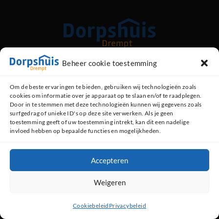
Beheer cookie toestemming
Kerkstraat 89, 6996 AG Drempt
Om de beste ervaringen te bieden, gebruiken wij technologieën zoals
cookies om informatie over je apparaat op te slaan en/of te raadplegen.
Contact opnemen
Door in te stemmen met deze technologieën kunnen wij gegevens zoals
surfgedrag of unieke ID's op deze site verwerken. Als je geen
0313 - 47 13 48 (dorpshuis)
toestemming geeft of uw toestemming intrekt, kan dit een nadelige
invloed hebben op bepaalde functies en mogelijkheden.
06 - 519 35 793 (beheerder)
Contactformulier
WhatsApp
Accepteren
Weigeren
Copyright 2026 -
Dorpshuis Drempt
- website door
Maalderink media
Cookiebeleid
Privacybeleid
★★★