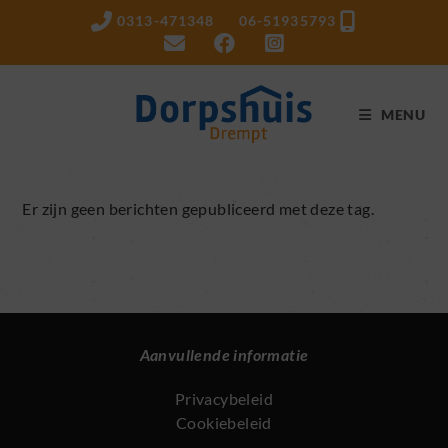
Ga
0313-471348 06-51935793
naar
inhoud
MENU
Er zijn geen berichten gepubliceerd met deze tag.
Aanvullende informatie
Privacybeleid
Cookiebeleid