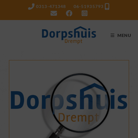
Ga
0313-471348 06-51935793
naar
inhoud
MENU