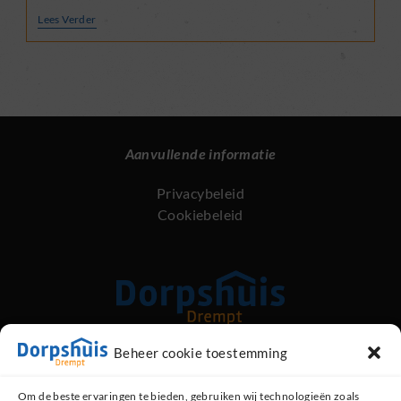
ZET
Lees Verder
UW
BESTUURS-
EN
HORECAERVARING
IN
VOOR
ONS
DORP!
Aanvullende informatie
Privacybeleid
Cookiebeleid
Beheer cookie toestemming
Kerkstraat 89, 6996 AG Drempt
Om de beste ervaringen te bieden, gebruiken wij technologieën zoals